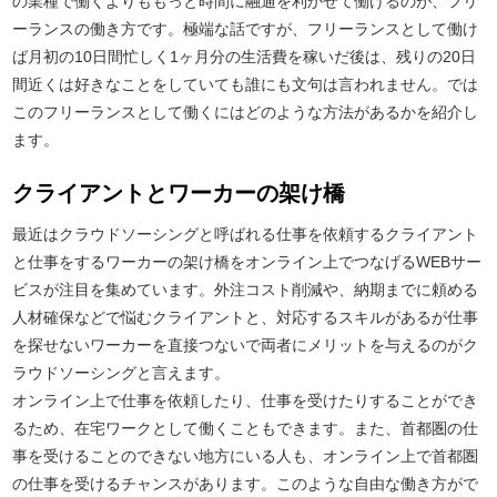
の業種で働くよりももっと時間に融通を利かせて働けるのが、フリ
ーランスの働き方です。極端な話ですが、フリーランスとして働け
ば月初の10日間忙しく1ヶ月分の生活費を稼いだ後は、残りの20日
間近くは好きなことをしていても誰にも文句は言われません。では
このフリーランスとして働くにはどのような方法があるかを紹介し
ます。
クライアントとワーカーの架け橋
最近はクラウドソーシングと呼ばれる仕事を依頼するクライアント
と仕事をするワーカーの架け橋をオンライン上でつなげるWEBサー
ビスが注目を集めています。外注コスト削減や、納期までに頼める
人材確保などで悩むクライアントと、対応するスキルがあるが仕事
を探せないワーカーを直接つないで両者にメリットを与えるのがク
ラウドソーシングと言えます。
オンライン上で仕事を依頼したり、仕事を受けたりすることができ
るため、在宅ワークとして働くこともできます。また、首都圏の仕
事を受けることのできない地方にいる人も、オンライン上で首都圏
の仕事を受けるチャンスがあります。このような自由な働き方がで